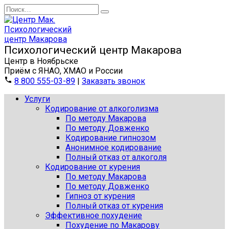
Перейти
Search
к
for:
содержанию
Центр в Ноябрьске
Приём с ЯНАО, ХМАО и России
8 800 555-03-89
|
Заказать звонок
Услуги
Кодирование от алкоголизма
По методу Макарова
По методу Довженко
Кодирование гипнозом
Анонимное кодирование
Полный отказ от алкоголя
Кодирование от курения
По методу Макарова
По методу Довженко
Гипноз от курения
Полный отказ от курения
Эффективное похудение
Похудение по Макарову