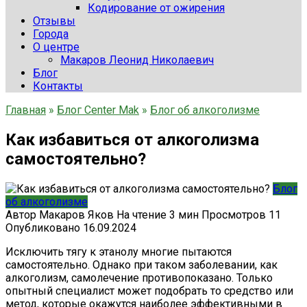
Кодирование от ожирения
Отзывы
Города
О центре
Макаров Леонид Николаевич
Блог
Контакты
Главная
»
Блог Center Mak
»
Блог об алкоголизме
Как избавиться от алкоголизма
самостоятельно?
Блог
об алкоголизме
Автор
Макаров Яков
На чтение
3 мин
Просмотров
11
Опубликовано
16.09.2024
Исключить тягу к этанолу многие пытаются
самостоятельно. Однако при таком заболевании, как
алкоголизм, самолечение противопоказано. Только
опытный специалист может подобрать то средство или
метод, которые окажутся наиболее эффективными в