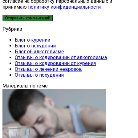
согласие на обработку персональных данных и
принимаю
политику конфиденциальности
.
Рубрики
Блог о курении
Блог о похудении
Блог об алкоголизме
Отзывы о кодировании от алкоголизма
Отзывы о кодировании от курения
Отзывы о лечении неврозов
Отзывы о похудении
Материалы по теме