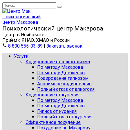
Перейти
Search
к
for:
содержанию
Центр в Ноябрьске
Приём с ЯНАО, ХМАО и России
8 800 555-03-89
|
Заказать звонок
Услуги
Кодирование от алкоголизма
По методу Макарова
По методу Довженко
Кодирование гипнозом
Анонимное кодирование
Полный отказ от алкоголя
Кодирование от курения
По методу Макарова
По методу Довженко
Гипноз от курения
Полный отказ от курения
Эффективное похудение
Похудение по Макарову