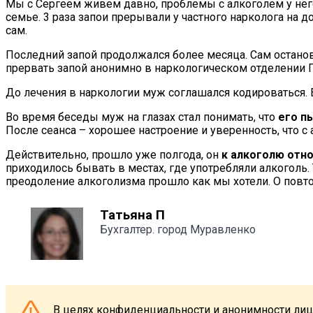
Мы с Сергеем живем давно, проблемы с алкоголем у него 
семье. 3 раза запои прерывали у частного нарколога на д
сам.
Последний запой продолжался более месяца. Сам останов
прервать запой анонимно в наркологическом отделении ПН
До лечения в наркологии муж соглашался кодироваться. В
Во время беседы муж на глазах стал понимать, что
его п
После сеанса – хорошее настроение и уверенность, что с
Действительно, прошло уже полгода, он
к алкоголю отн
приходилось бывать в местах, где употребляли алкоголь.
преодоление алкоголизма прошло как мы хотели. О повт
Татьяна П
Бухгалтер. город Муравленко
В целях конфиденциальности и анонимности лиц