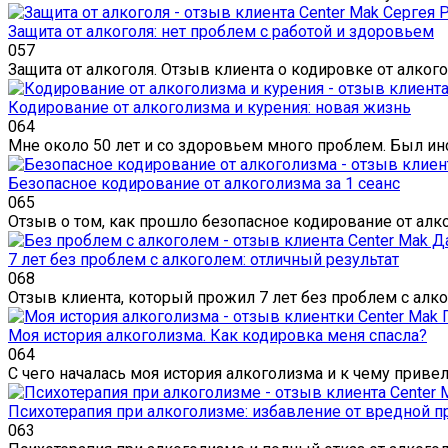
Защита от алкоголя: нет проблем с работой и здоровьем
0
57
Защита от алкоголя. Отзыв клиента о кодировке от алког
Кодирование от алкоголизма и курения: новая жизнь
0
64
Мне около 50 лет и со здоровьем много проблем. Был инсу
Безопасное кодирование от алкоголизма за 1 сеанс
0
65
Отзыв о том, как прошло безопасное кодирование от ал
7 лет без проблем с алкоголем: отличный результат
0
68
Отзыв клиента, который прожил 7 лет без проблем с алк
Моя история алкоголизма. Как кодировка меня спасла?
0
64
С чего началась моя история алкоголизма и к чему привел
Психотерапия при алкоголизме: избавление от вредной 
0
63