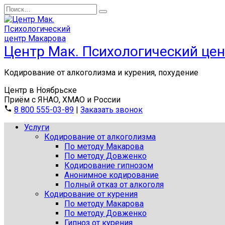
Перейти
Search
к
for:
содержанию
Центр Мак. Психологический це
Кодирование от алкоголизма и курения, похудение
Центр в Ноябрьске
Приём с ЯНАО, ХМАО и России
8 800 555-03-89
|
Заказать звонок
Услуги
Кодирование от алкоголизма
По методу Макарова
По методу Довженко
Кодирование гипнозом
Анонимное кодирование
Полный отказ от алкоголя
Кодирование от курения
По методу Макарова
По методу Довженко
Гипноз от курения