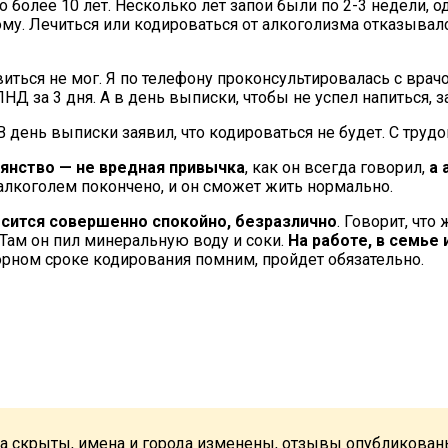
более 10 лет. Несколько лет запои были по 2-3 недели, о
ому. Лечиться или кодироваться от алкоголизма отказывался
иться не мог. Я по телефону проконсультировалась с вра
Д за 3 дня. А в день выписки, чтобы не успел напиться, з
 день выписки заявил, что кодироваться не будет. С трудо
ьянство — не вредная привычка
, как он всегда говорил,
а 
 алкоголем покончено, и он сможет жить нормально.
осится совершенно спокойно, безразлично
. Говорит, что
 Там он пил минеральную воду и соки.
На работе, в семье 
орном сроке кодирования помним, пройдет обязательно.
а скрыты, имена и города изменены, отзывы опубликован