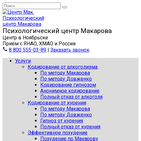
Перейти
Search
к
for:
содержанию
Центр в Ноябрьске
Приём с ЯНАО, ХМАО и России
8 800 555-03-89
|
Заказать звонок
Услуги
Кодирование от алкоголизма
По методу Макарова
По методу Довженко
Кодирование гипнозом
Анонимное кодирование
Полный отказ от алкоголя
Кодирование от курения
По методу Макарова
По методу Довженко
Гипноз от курения
Полный отказ от курения
Эффективное похудение
Похудение по Макарову